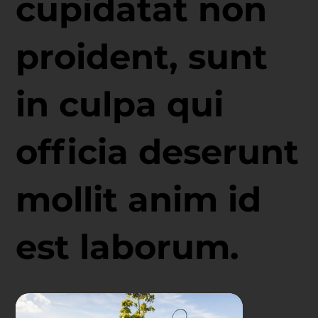
cupidatat non
proident, sunt
in culpa qui
officia deserunt
mollit anim id
est laborum.